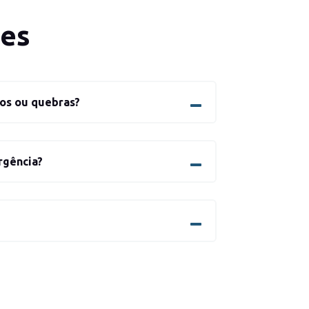
tes
os ou quebras?
rgência?