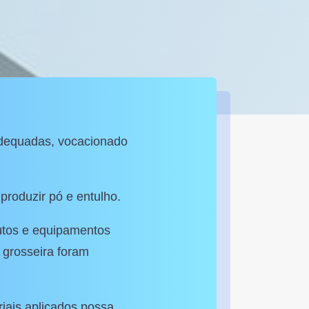
adequadas, vocacionado
produzir pó e entulho.
utos e equipamentos
 grosseira foram
riais aplicados possa